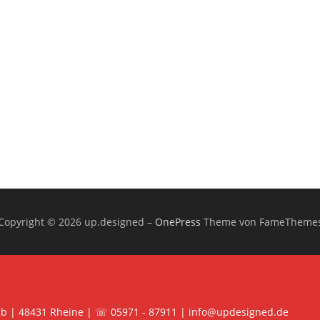
Copyright © 2026 up.designed
–
OnePress
Theme von FameTheme
 b | 48431 Rheine | ☏ 05971 - 87911 | info@updesigned.de