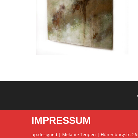
IMPRESSUM
up.designed | Melanie Teupen | Hünenborgstr. 26