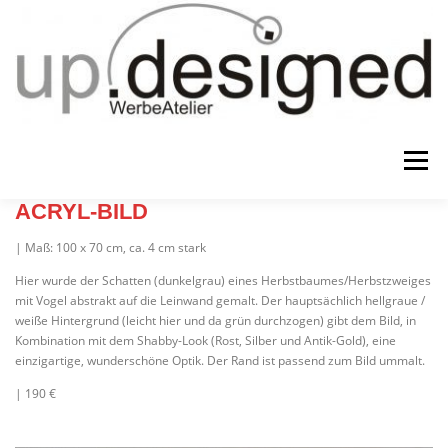
Zum
Inhalt
springen
Menü
ACRYL-BILD
HOME
ATELIER
GESCHENKE
| Maß: 100 x 70 cm, ca. 4 cm stark
Hier wurde der Schatten (dunkelgrau) eines Herbstbaumes/Herbstzweiges
mit Vogel abstrakt auf die Leinwand gemalt. Der hauptsächlich hellgraue /
WERBUNG & …
KONTAKT
IMPRESSUM & CO.
weiße Hintergrund (leicht hier und da grün durchzogen) gibt dem Bild, in
Kombination mit dem Shabby-Look (Rost, Silber und Antik-Gold), eine
einzigartige, wunderschöne Optik. Der Rand ist passend zum Bild ummalt.
| 190 €