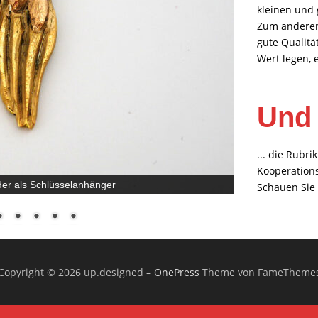
kleinen und 
Zum anderen
gute Qualitä
Wert legen, e
Und h
... die Rubr
Kooperations
Schauen Sie e
Copyright © 2026 up.designed
–
OnePress
Theme von FameTheme