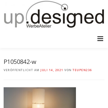
Zum
Inhalt
springen
Menü
HOME
ATELIER
GESCHENKE
P1050842-w
VERÖFFENTLICHT AM
JULI 14, 2021
VON
TEUPEN236
WERBUNG & …
KONTAKT
IMPRESSUM & CO.