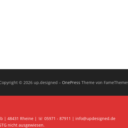
Copyright © 2026 up.designed
–
OnePress
Theme von FameTheme
 b | 48431 Rheine | ☏ 05971 - 87911 | info@updesigned.de
STG nicht ausgewiesen.