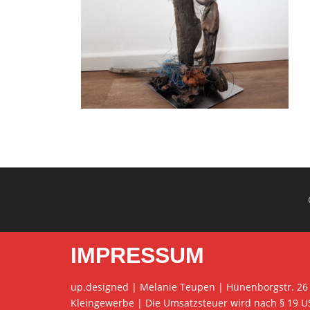
IMPRESSUM
up.designed | Melanie Teupen | Hünenborgstr. 26
Kleingewerbe | Die Umsatzsteuer wird nach § 19 U