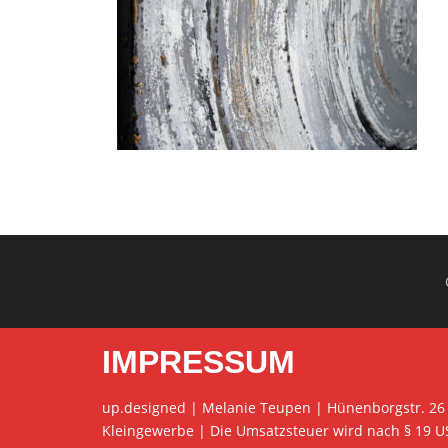
IMPRESSUM
up.designed | Melanie Teupen | Hünenborgstr. 26
Kleingewerbe | Die Umsatzsteuer wird nach § 19 U