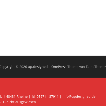
Copyright © 2026 up.designed
–
OnePress
Theme von FameTheme
 b | 48431 Rheine | ☏ 05971 - 87911 | info@updesigned.de
STG nicht ausgewiesen.