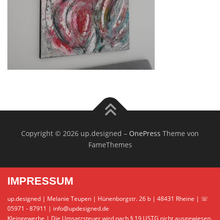
Copyright © 2026 up.designed
–
OnePress
Theme von
FameThemes
IMPRESSUM
up.designed | Melanie Teupen | Hünenborgstr. 26 b | 48431 Rheine | ☏
05971 - 87911 | info@updesigned.de
Kleingewerbe | Die Umsatzsteuer wird nach § 19 USTG nicht ausgewiesen.