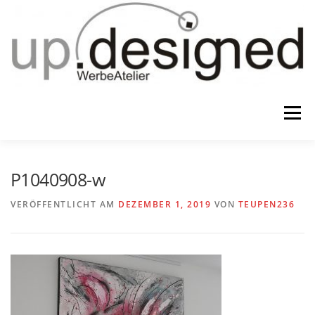
Zum
Inhalt
springen
Menü
HOME
ATELIER
GESCHENKE
P1040908-w
VERÖFFENTLICHT AM
DEZEMBER 1, 2019
VON
TEUPEN236
WERBUNG & …
KONTAKT
IMPRESSUM & CO.