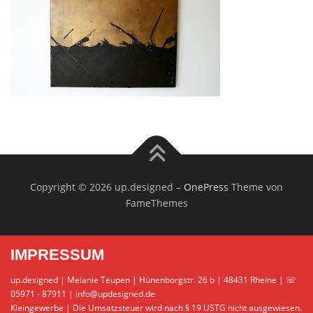
Copyright © 2026 up.designed
–
OnePress
Theme von
FameThemes
IMPRESSUM
up.designed | Melanie Teupen | Hünenborgstr. 26 b | 48431 Rheine | ☏
05971 - 87911 | info@updesigned.de
Kleingewerbe | Die Umsatzsteuer wird nach § 19 USTG nicht ausgewiesen.