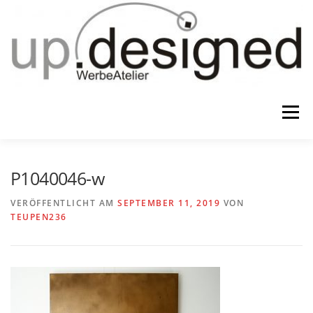
Zum
Inhalt
springen
Menü
HOME
ATELIER
GESCHENKE
P1040046-w
VERÖFFENTLICHT AM
SEPTEMBER 11, 2019
VON
TEUPEN236
WERBUNG & …
KONTAKT
IMPRESSUM & CO.