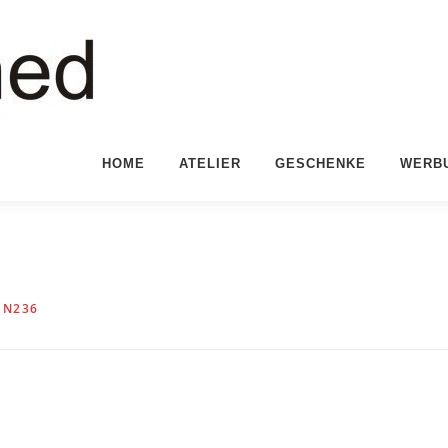
HOME
ATELIER
GESCHENKE
WERB
EN236