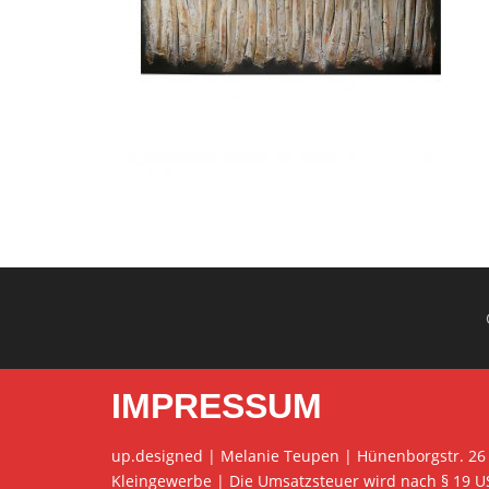
IMPRESSUM
up.designed | Melanie Teupen | Hünenborgstr. 26
Kleingewerbe | Die Umsatzsteuer wird nach § 19 U