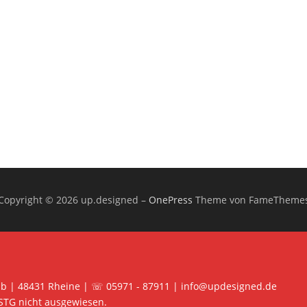
Copyright © 2026 up.designed
–
OnePress
Theme von FameTheme
 b | 48431 Rheine | ☏ 05971 - 87911 | info@updesigned.de
STG nicht ausgewiesen.