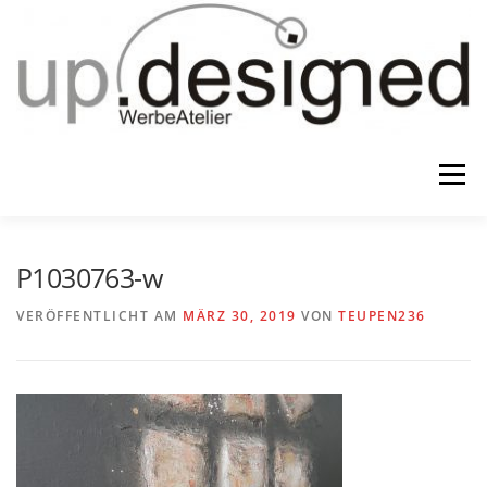
Zum
Inhalt
springen
Menü
HOME
ATELIER
GESCHENKE
P1030763-w
VERÖFFENTLICHT AM
MÄRZ 30, 2019
VON
TEUPEN236
WERBUNG & …
KONTAKT
IMPRESSUM & CO.