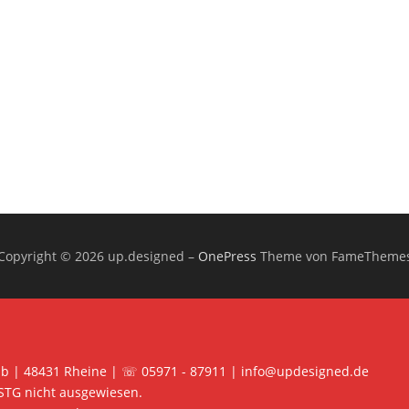
Copyright © 2026 up.designed
–
OnePress
Theme von FameTheme
 b | 48431 Rheine | ☏ 05971 - 87911 | info@updesigned.de
STG nicht ausgewiesen.