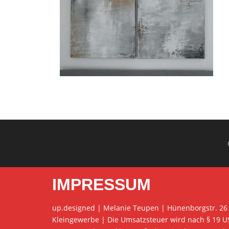
IMPRESSUM
up.designed | Melanie Teupen | Hünenborgstr. 26
Kleingewerbe | Die Umsatzsteuer wird nach § 19 U