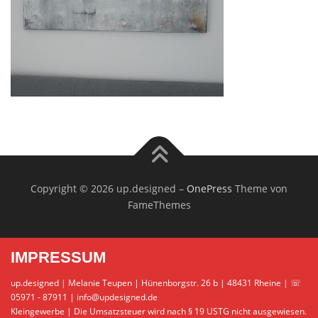
Copyright © 2026 up.designed
–
OnePress
Theme von
FameThemes
IMPRESSUM
up.designed | Melanie Teupen | Hünenborgstr. 26 b | 48431 Rheine | ☏
05971 - 87911 | info@updesigned.de
Kleingewerbe | Die Umsatzsteuer wird nach § 19 USTG nicht ausgewiesen.