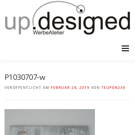
Zum
Inhalt
springen
Menü
HOME
ATELIER
GESCHENKE
P1030707-w
VERÖFFENTLICHT AM
FEBRUAR 28, 2019
VON
TEUPEN236
WERBUNG & …
KONTAKT
IMPRESSUM & CO.