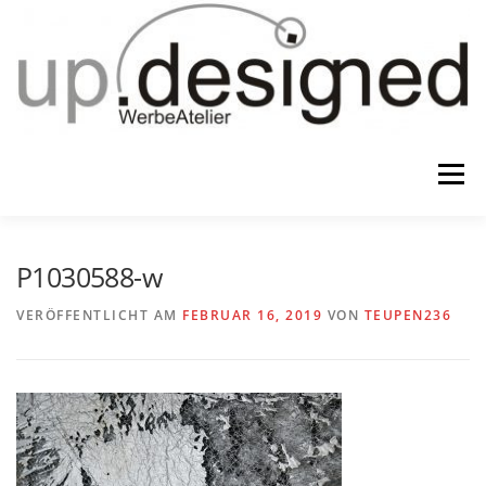
Zum
Inhalt
springen
Menü
HOME
ATELIER
GESCHENKE
P1030588-w
VERÖFFENTLICHT AM
FEBRUAR 16, 2019
VON
TEUPEN236
WERBUNG & …
KONTAKT
IMPRESSUM & CO.