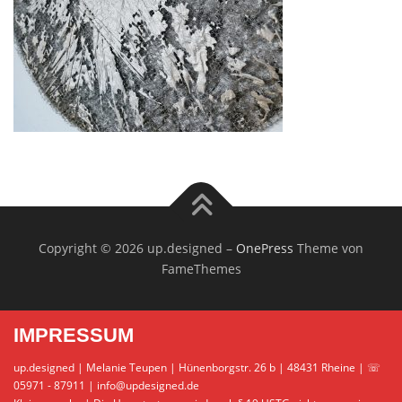
Copyright © 2026 up.designed
–
OnePress
Theme von
FameThemes
IMPRESSUM
up.designed | Melanie Teupen | Hünenborgstr. 26 b | 48431 Rheine | ☏
05971 - 87911 | info@updesigned.de