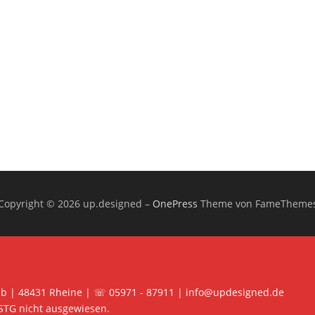
Copyright © 2026 up.designed
–
OnePress
Theme von FameTheme
 b | 48431 Rheine | ☏ 05971 - 87911 | info@updesigned.de
STG nicht ausgewiesen.