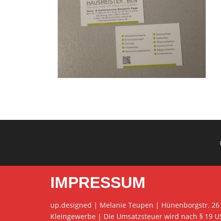
IMPRESSUM
up.designed | Melanie Teupen | Hünenborgstr. 26
Kleingewerbe | Die Umsatzsteuer wird nach § 19 U