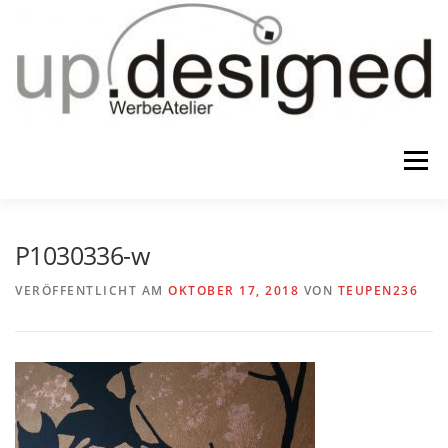
Zum
Inhalt
springen
Menü
HOME
ATELIER
GESCHENKE
P1030336-w
VERÖFFENTLICHT AM
OKTOBER 17, 2018
VON
TEUPEN236
WERBUNG & …
KONTAKT
IMPRESSUM & CO.