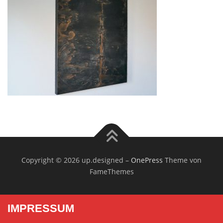
Copyright © 2026 up.designed
–
OnePress
Theme von
FameThemes
IMPRESSUM