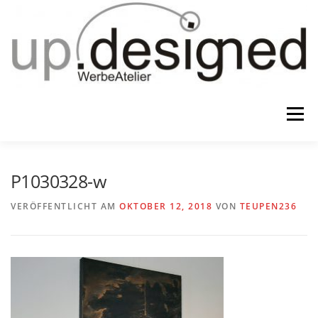
Zum
Inhalt
springen
Menü
HOME
ATELIER
GESCHENKE
P1030328-w
VERÖFFENTLICHT AM
OKTOBER 12, 2018
VON
TEUPEN236
WERBUNG & …
KONTAKT
IMPRESSUM & CO.