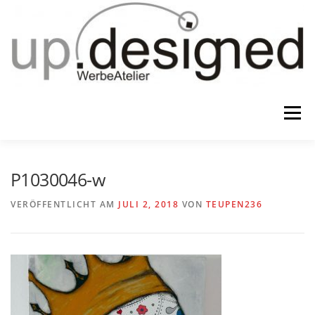
Zum
Inhalt
springen
Menü
HOME
ATELIER
GESCHENKE
P1030046-w
VERÖFFENTLICHT AM
JULI 2, 2018
VON
TEUPEN236
WERBUNG & …
KONTAKT
IMPRESSUM & CO.