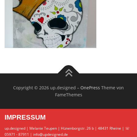
Copyright © 2026 up.designed
–
OnePress
Theme von
FameThemes
IMPRESSUM
up.designed | Melanie Teupen | Hünenborgstr. 26 b | 48431 Rheine | ☏
05971 - 87911 | info@updesigned.de