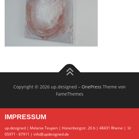
Copyright © 2026 up.designed
–
OnePress
Theme von
FameThemes
IMPRESSUM
up.designed | Melanie Teupen | Hünenborgstr. 26 b | 48431 Rheine | ☏
05971 - 87911 | info@updesigned.de