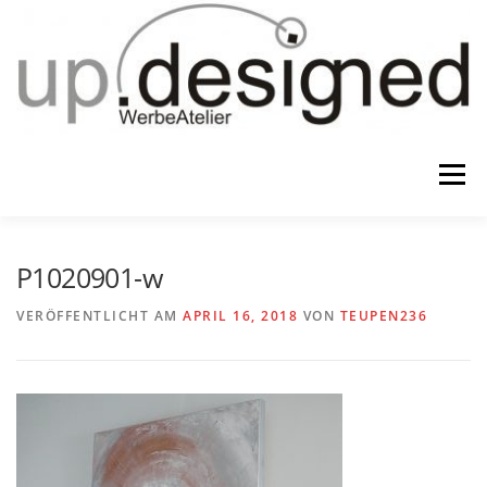
Zum
Inhalt
springen
Menü
HOME
ATELIER
GESCHENKE
P1020901-w
VERÖFFENTLICHT AM
APRIL 16, 2018
VON
TEUPEN236
WERBUNG & …
KONTAKT
IMPRESSUM & CO.