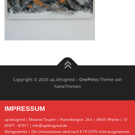
Copyright © 2026 up.designed
–
OnePress
Theme von
FameThemes
IMPRESSUM
up.designed | Melanie Teupen | Hünenborgstr. 26 b | 48431 Rheine | ☏
05971 - 87911 | info@updesigned.de
Kleingewerbe | Die Umsatzsteuer wird nach § 19 USTG nicht ausgewiesen.