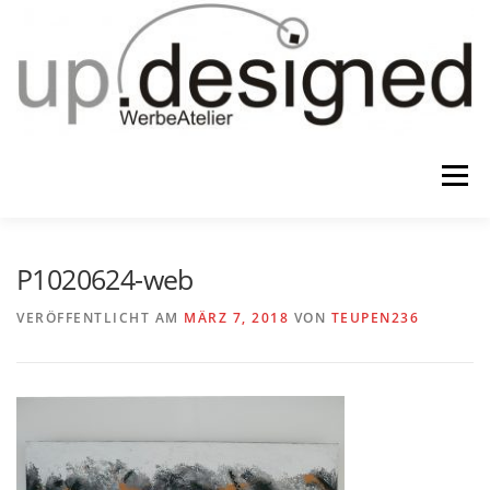
Zum
Inhalt
springen
Menü
HOME
ATELIER
GESCHENKE
P1020624-web
VERÖFFENTLICHT AM
MÄRZ 7, 2018
VON
TEUPEN236
WERBUNG & …
KONTAKT
IMPRESSUM & CO.