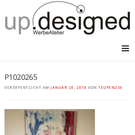
Zum
Inhalt
springen
Menü
HOME
ATELIER
GESCHENKE
P1020265
VERÖFFENTLICHT AM
JANUAR 28, 2018
VON
TEUPEN236
WERBUNG & …
KONTAKT
IMPRESSUM & CO.