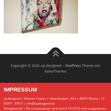
Copyright © 2026 up.designed
–
OnePress
Theme von
FameThemes
IMPRESSUM
up.designed | Melanie Teupen | Hünenborgstr. 26 b | 48431 Rheine | ☏
05971 - 87911 | info@updesigned.de
Kleingewerbe | Die Umsatzsteuer wird nach § 19 USTG nicht ausgewiesen.