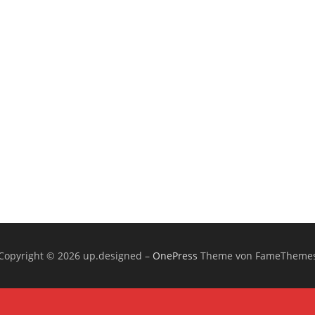
Copyright © 2026 up.designed
–
OnePress
Theme von FameTheme