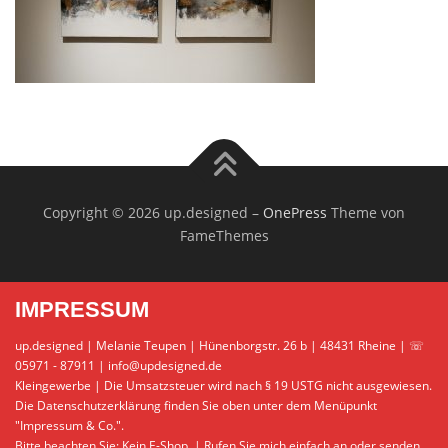
Copyright © 2026 up.designed
–
OnePress
Theme von
FameThemes
IMPRESSUM
up.designed | Melanie Teupen | Hünenborgstr. 26 b | 48431 Rheine | ☏
05971 - 87911 | info@updesigned.de
Kleingewerbe | Die Umsatzsteuer wird nach § 19 USTG nicht ausgewiesen.
Die Datenschutzerklärung finden Sie oben unter dem Menüpunkt
"Impressum & Co.".
Bitte beachten Sie: Kein E-Shop. | Rufen Sie mich einfach an oder senden