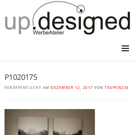
Zum
Inhalt
springen
Menü
HOME
ATELIER
GESCHENKE
P1020175
VERÖFFENTLICHT AM
DEZEMBER 12, 2017
VON
TEUPEN236
WERBUNG & …
KONTAKT
IMPRESSUM & CO.