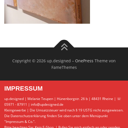
Copyright © 2026 up.designed
–
OnePress
Theme von
FameThemes
IMPRESSUM
up.designed | Melanie Teupen | Hünenborgstr. 26 b | 48431 Rheine | ☏
05971 - 87911 | info@updesigned.de
Kleingewerbe | Die Umsatzsteuer wird nach § 19 USTG nicht ausgewiesen.
Die Datenschutzerklärung finden Sie oben unter dem Menüpunkt
"Impressum & Co.".
Bitte beachten Sie: Kein E-Shop. | Rufen Sie mich einfach an oder senden