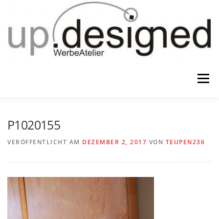
Zum
Inhalt
springen
Menü
HOME
ATELIER
GESCHENKE
P1020155
VERÖFFENTLICHT AM
DEZEMBER 2, 2017
VON
TEUPEN236
WERBUNG & …
KONTAKT
IMPRESSUM & CO.