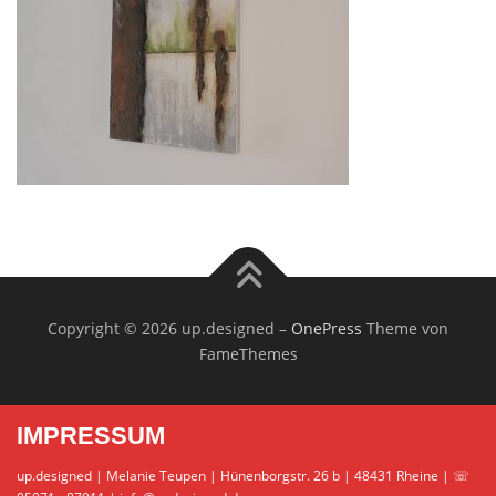
Copyright © 2026 up.designed
–
OnePress
Theme von
FameThemes
IMPRESSUM
up.designed | Melanie Teupen | Hünenborgstr. 26 b | 48431 Rheine | ☏