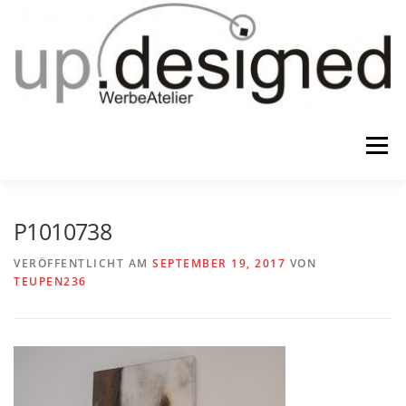
Zum
Inhalt
springen
Menü
HOME
ATELIER
GESCHENKE
P1010738
VERÖFFENTLICHT AM
SEPTEMBER 19, 2017
VON
TEUPEN236
WERBUNG & …
KONTAKT
IMPRESSUM & CO.