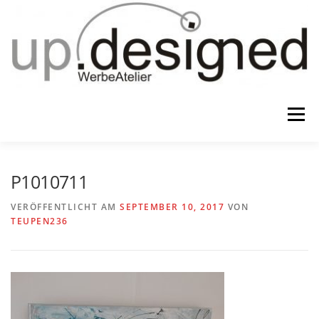
Zum
Inhalt
springen
Menü
HOME
ATELIER
GESCHENKE
P1010711
VERÖFFENTLICHT AM
SEPTEMBER 10, 2017
VON
TEUPEN236
WERBUNG & …
KONTAKT
IMPRESSUM & CO.