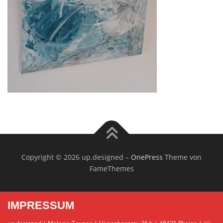
Copyright © 2026 up.designed
–
OnePress
Theme von
FameThemes
IMPRESSUM