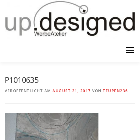
Zum
Inhalt
springen
Menü
HOME
ATELIER
GESCHENKE
P1010635
VERÖFFENTLICHT AM
AUGUST 21, 2017
VON
TEUPEN236
WERBUNG & …
KONTAKT
IMPRESSUM & CO.