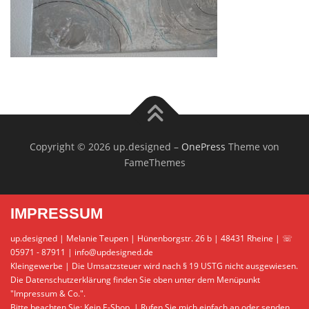
Copyright © 2026 up.designed
–
OnePress
Theme von
FameThemes
IMPRESSUM
up.designed | Melanie Teupen | Hünenborgstr. 26 b | 48431 Rheine | ☏
05971 - 87911 | info@updesigned.de
Kleingewerbe | Die Umsatzsteuer wird nach § 19 USTG nicht ausgewiesen.
Die Datenschutzerklärung finden Sie oben unter dem Menüpunkt
"Impressum & Co.".
Bitte beachten Sie: Kein E-Shop. | Rufen Sie mich einfach an oder senden