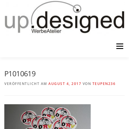
Zum
Inhalt
springen
Menü
HOME
ATELIER
GESCHENKE
P1010619
VERÖFFENTLICHT AM
AUGUST 4, 2017
VON
TEUPEN236
WERBUNG & …
KONTAKT
IMPRESSUM & CO.