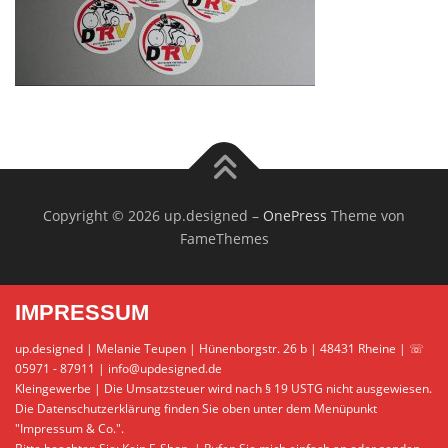
Copyright © 2026 up.designed
–
OnePress
Theme von
FameThemes
IMPRESSUM
up.designed | Melanie Teupen | Hünenborgstr. 26 b | 48431 Rheine | ☏
05971 - 87911 | info@updesigned.de
Kleingewerbe | Die Umsatzsteuer wird nach § 19 USTG nicht ausgewiesen.
Die Datenschutzerklärung finden Sie oben unter dem Menüpunkt
"Impressum & Co.".