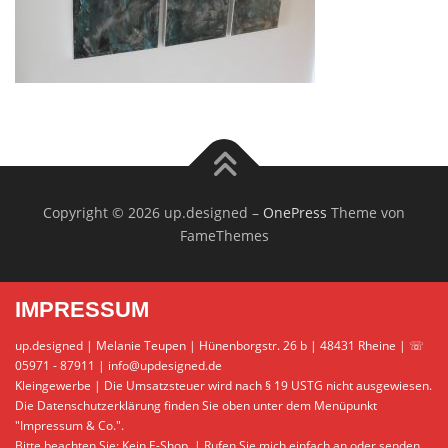
Copyright © 2026 up.designed
–
OnePress
Theme von
FameThemes
IMPRESSUM
up.designed | Melanie Teupen | Hünenborgstr. 26 b | 48431 Rheine | ☏
05971 - 87911 | info@updesigned.de
Kleingewerbe | Die Umsatzsteuer wird nach § 19 USTG nicht ausgewiesen.
Die Datenschutzerklärung finden Sie oben unter dem Menüpunkt
"Impressum & Co.".
Bitte beachten Sie: Kein E-Shop. | Rufen Sie mich einfach an oder senden