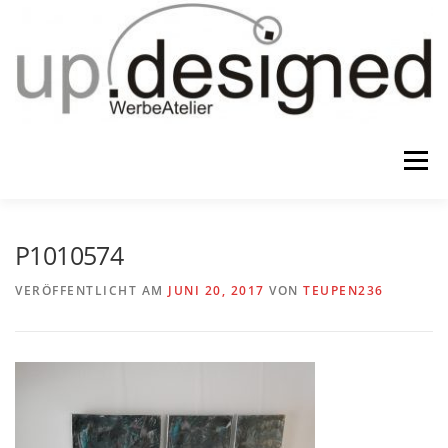
Zum
Inhalt
springen
Menü
HOME
ATELIER
GESCHENKE
P1010574
VERÖFFENTLICHT AM
JUNI 20, 2017
VON
TEUPEN236
WERBUNG & …
KONTAKT
IMPRESSUM & CO.