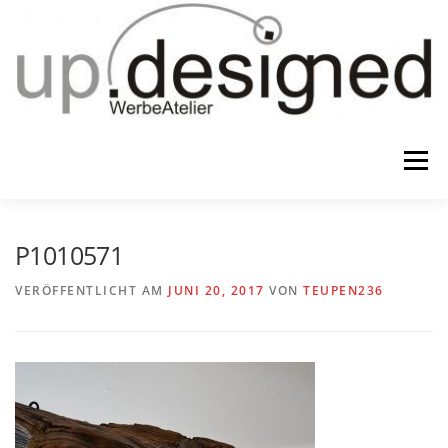
Zum
Inhalt
springen
Menü
HOME
ATELIER
GESCHENKE
P1010571
VERÖFFENTLICHT AM
JUNI 20, 2017
VON
TEUPEN236
WERBUNG & …
KONTAKT
IMPRESSUM & CO.