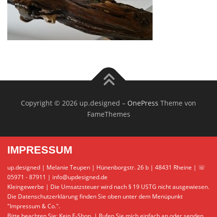
Copyright © 2026 up.designed
–
OnePress
Theme von
FameThemes
IMPRESSUM
up.designed | Melanie Teupen | Hünenborgstr. 26 b | 48431 Rheine | ☏
05971 - 87911 | info@updesigned.de
Kleingewerbe | Die Umsatzsteuer wird nach § 19 USTG nicht ausgewiesen.
Die Datenschutzerklärung finden Sie oben unter dem Menüpunkt
"Impressum & Co.".
Bitte beachten Sie: Kein E-Shop. | Rufen Sie mich einfach an oder senden