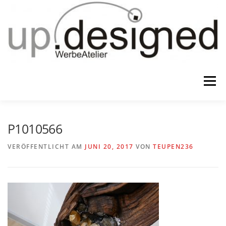
Zum
Inhalt
springen
Menü
HOME
ATELIER
GESCHENKE
P1010566
VERÖFFENTLICHT AM
JUNI 20, 2017
VON
TEUPEN236
WERBUNG & …
KONTAKT
IMPRESSUM & CO.