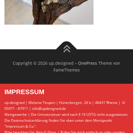
Copyright © 2026 up.designed
–
OnePress
Theme von
FameThemes
IMPRESSUM
up.designed | Melanie Teupen | Hünenborgstr. 26 b | 48431 Rheine | ☏
05971 - 87911 | info@updesigned.de
Kleingewerbe | Die Umsatzsteuer wird nach § 19 USTG nicht ausgewiesen.
Die Datenschutzerklärung finden Sie oben unter dem Menüpunkt
"Impressum & Co.".
Bitte beachten Sie: Kein E-Shop. | Rufen Sie mich einfach an oder senden