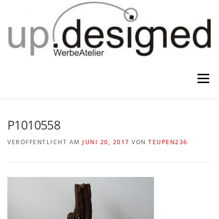
Zum
Inhalt
springen
Menü
HOME
ATELIER
GESCHENKE
P1010558
VERÖFFENTLICHT AM
JUNI 20, 2017
VON
TEUPEN236
WERBUNG & …
KONTAKT
IMPRESSUM & CO.