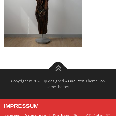
Copyright © 2026 up.designed
–
OnePress
Theme von
FameThemes
IMPRESSUM
up.designed | Melanie Teupen | Hünenborgstr. 26 b | 48431 Rheine | ☏