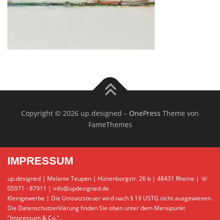
Copyright © 2026 up.designed
–
OnePress
Theme von
FameThemes
IMPRESSUM
up.designed | Melanie Teupen | Hünenborgstr. 26 b | 48431 Rheine | ☏
05971 - 87911 | info@updesigned.de
Kleingewerbe | Die Umsatzsteuer wird nach § 19 USTG nicht ausgewiesen.
Die Datenschutzerklärung finden Sie oben unter dem Menüpunkt
"Impressum & Co.".