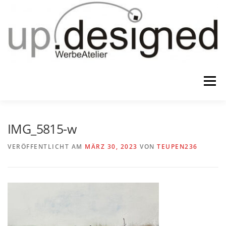
Zum
Inhalt
springen
Menü
HOME
ATELIER
GESCHENKE
IMG_5815-w
VERÖFFENTLICHT AM
MÄRZ 30, 2023
VON
TEUPEN236
WERBUNG & …
KONTAKT
IMPRESSUM & CO.