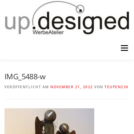
Zum
Inhalt
springen
Menü
HOME
ATELIER
GESCHENKE
IMG_5488-w
VERÖFFENTLICHT AM
NOVEMBER 21, 2022
VON
TEUPEN236
WERBUNG & …
KONTAKT
IMPRESSUM & CO.