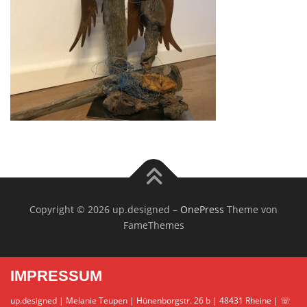
Copyright © 2026 up.designed
–
OnePress
Theme von
FameThemes
IMPRESSUM
up.designed | Melanie Teupen | Hünenborgstr. 26 b | 48431 Rheine | ☏