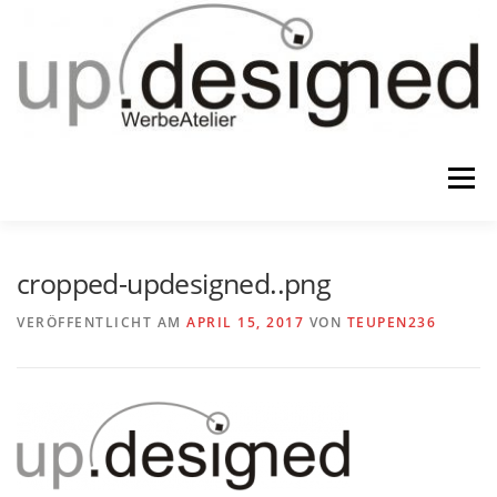
Zum
Inhalt
springen
Menü
HOME
ATELIER
GESCHENKE
cropped-updesigned..png
VERÖFFENTLICHT AM
APRIL 15, 2017
VON
TEUPEN236
WERBUNG & …
KONTAKT
IMPRESSUM & CO.