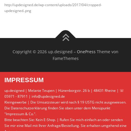
http://updesigned.de/wp-content/uploads/2017/04/cropped-
updesigned..png
Copyright © 2026 up.designed
–
OnePress
Theme von
FameThemes
IMPRESSUM
up.designed | Melanie Teupen | Hünenborgstr. 26 b | 48431 Rheine | ☏
05971 - 87911 | info@updesigned.de
Kleingewerbe | Die Umsatzsteuer wird nach § 19 USTG nicht ausgewiesen.
Die Datenschutzerklärung finden Sie oben unter dem Menüpunkt
"Impressum & Co.".
Bitte beachten Sie: Kein E-Shop. | Rufen Sie mich einfach an oder senden
Sie mir eine Mail mit Ihrer Anfrage/Bestellung. Sie erhalten umgehend eine