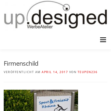
Zum
Inhalt
springen
Menü
HOME
ATELIER
GESCHENKE
Firmenschild
VERÖFFENTLICHT AM
APRIL 14, 2017
VON
TEUPEN236
WERBUNG & …
KONTAKT
IMPRESSUM & CO.